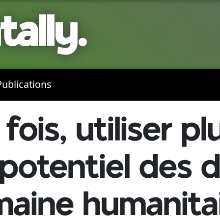
ally.
Publications
fois, utiliser pl
le potentiel des
maine humanita