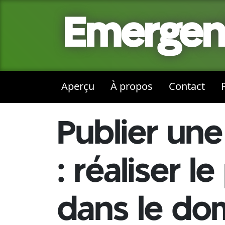
Emergent
Aperçu
À propos
Contact
Publier une 
: réaliser 
dans le do