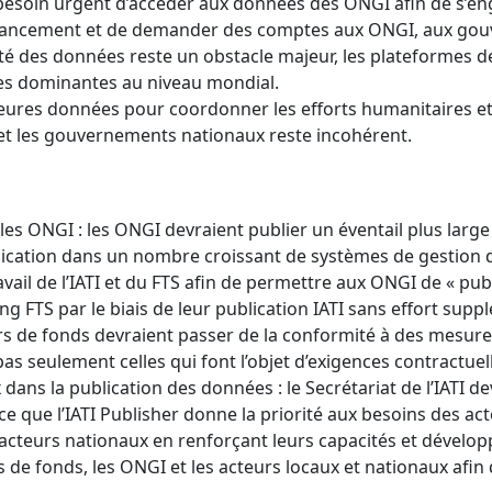
 besoin urgent d’accéder aux données des ONGI afin de s’e
financement et de demander des comptes aux ONGI, aux gou
té des données reste un obstacle majeur, les plateformes d
es dominantes au niveau mondial.
eures données pour coordonner les efforts humanitaires et
et les gouvernements nationaux reste incohérent.
s ONGI : les ONGI devraient publier un éventail plus large d’
lication dans un nombre croissant de systèmes de gestion d
travail de l’IATI et du FTS afin de permettre aux ONGI de « publ
ng FTS par le biais de leur publication IATI sans effort supp
urs de fonds devraient passer de la conformité à des mesure
 pas seulement celles qui font l’objet d’exigences contractuel
dans la publication des données : le Secrétariat de l’IATI dev
 ce que l’IATI Publisher donne la priorité aux besoins des a
s acteurs nationaux en renforçant leurs capacités et dévelo
s de fonds, les ONGI et les acteurs locaux et nationaux afin de 