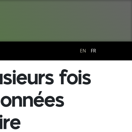
EN
FR
usieurs fois
 données
ire