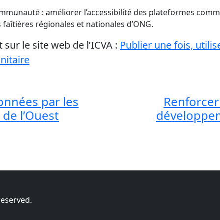
mmunauté : améliorer l’accessibilité des plateformes commu
 faîtières régionales et nationales d’ONG.
 sur le site web de l’ICVA :
Publier une fois, utilis
itaire
données par les
Renforcer 
de l’Ouest
développeme
reserved.